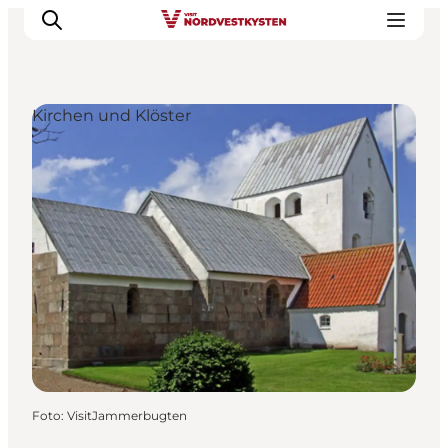
Kirchen und Klöster
Urlaubsorte
Inspiration
Events
Unterkunft
Mach deine Urlaubsplanung
Foto
:
VisitJammerbugten