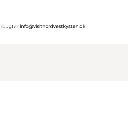
erbugten
info@visitnordvestkysten.dk