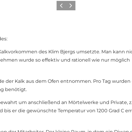
Zurück
Weiter
des:
n Kalkvorkommen des Klim Bjergs umsetzte. Man kann nic
hmen wurde so effektiv und rationell wie nur möglich 
de der Kalk aus dem Ofen entnommen. Pro Tag wurden ca
g benötigt.
bewahrt um anschließend an Mörtelwerke und Private, z
 bis er die gewünschte Temperatur von 1200 Grad C err
n der Mitarbeiter. Der kleine Raum, in dem ein Diwan 