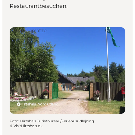
Restaurantbesuchen.
Campingplätze
Hirtshals, Nordjütland
Foto
:
Hirtshals Turistbureau/Feriehusudlejning
©
VisitHirtshals.dk