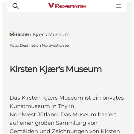
Museen
Foto
:
Destination Nordvestkysten
Urlaubsorte
Inspiration
Events
Kirsten Kjær's Museum
Unterkunft
Mach deine Urlaubsplanung
Das Kirsten Kjærs Museum ist ein privates
Kunstmuseum in Thy in
Nordwest Jütland. Das Museum basiert
auf einer großen Sammlung von
Gemälden und Zeichnungen von Kirsten