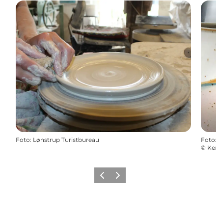
Foto
:
Lønstrup Turistbureau
Foto
:
©
Ker
Zurück
Weiter