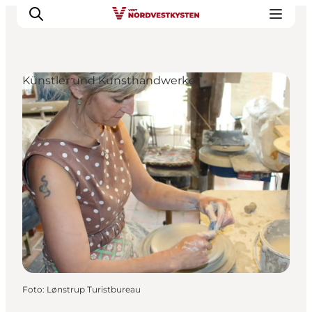
Künstler und Kunsthandwerker
Urlaubsorte
Inspiration
Events
Unterkunft
Mach deine Urlaubsplanung
Foto
:
Lønstrup Turistbureau