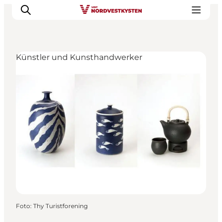
Künstler und Kunsthandwerker
Urlaubsorte
Inspiration
Events
Unterkunft
Mach deine Urlaubsplanung
Foto
:
Thy Turistforening