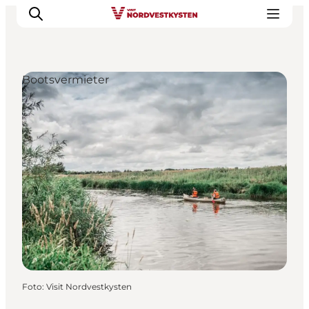
Bootsvermieter
Urlaubsorte
Inspiration
Events
Unterkunft
Mach deine Urlaubsplanung
Foto
:
Visit Nordvestkysten