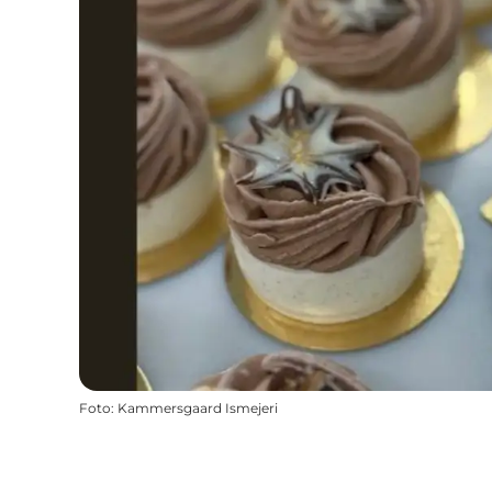
Foto
:
Kammersgaard Ismejeri