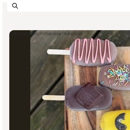
Örtliche Geschmackserlebnisse
Urlaubsorte
Inspiration
Events
Unterkunft
Mach deine Urlaubsplanung