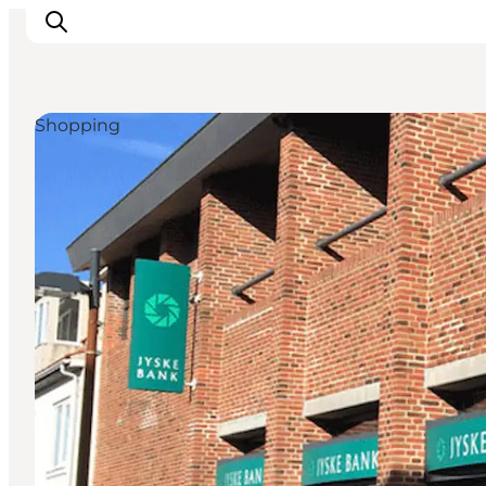
Shopping
Urlaubsorte
Inspiration
Events
Unterkunft
Mach deine Urlaubsplanung