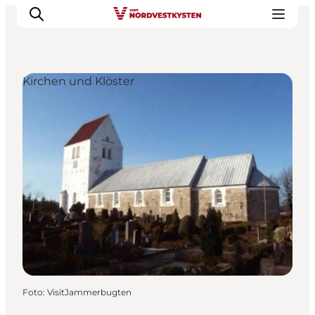
Kirchen und Klöster
Urlaubsorte
Inspiration
Events
Unterkunft
Mach deine Urlaubsplanung
Foto
:
VisitJammerbugten