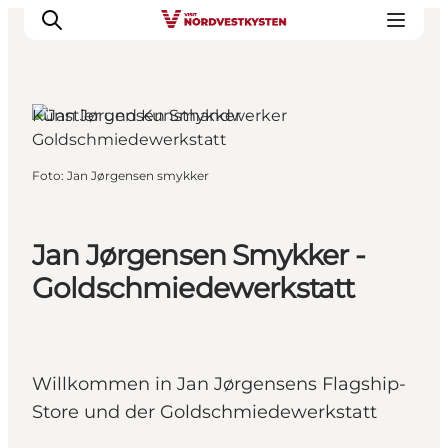
Künstler und Kunsthandwerker
Urlaubsorte
Foto
:
Jan Jørgensen smykker
Inspiration
Events
Jan Jørgensen Smykker -
Unterkunft
Mach deine Urlaubsplanung
Goldschmiedewerkstatt
Willkommen in Jan Jørgensens Flagship-
Store und der Goldschmiedewerkstatt