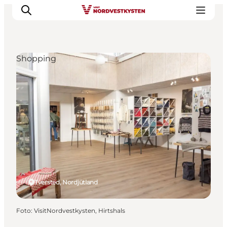
Shopping
Urlaubsorte
Inspiration
Events
Unterkunft
Mach deine Urlaubsplanung
Tversted, Nordjütland
Foto
:
VisitNordvestkysten, Hirtshals