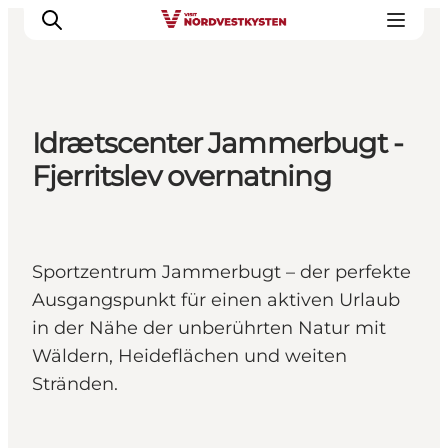
Idrætscenter Jammerbugt -
Urlaubsorte
Fjerritslev overnatning
Inspiration
Events
Unterkunft
Sportzentrum Jammerbugt – der perfekte
Mach deine Urlaubsplanung
Ausgangspunkt für einen aktiven Urlaub
in der Nähe der unberührten Natur mit
Wäldern, Heideflächen und weiten
Stränden.