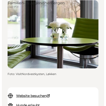
Familien- & Jugendherbergen
Foto
:
VisitNordvestkysten, Løkken
Website besuchen
Hunde erlaubt