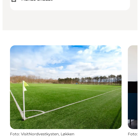
Foto
:
VisitNordvestkysten, Løkken
Foto
: