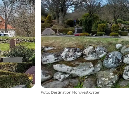
Foto
:
Destination Nordvestkysten