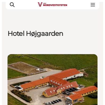
Hotel Højgaarden
Urlaubsorte
Inspiration
Events
Hotels
Unterkunft
Mach deine Urlaubsplanung