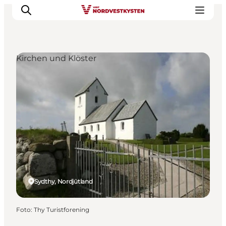
Kirchen und Klöster
Urlaubsorte
Inspiration
Events
Unterkunft
Mach deine Urlaubsplanung
Sydthy, Nordjütland
Foto
:
Thy Turistforening