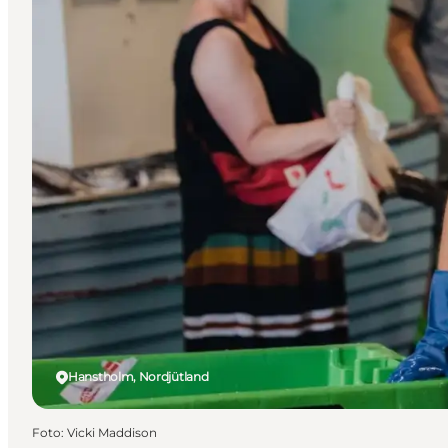
Hanstholm, Nordjütland
Foto
:
Vicki Maddison