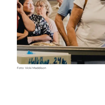
Foto
:
Vicki Maddison