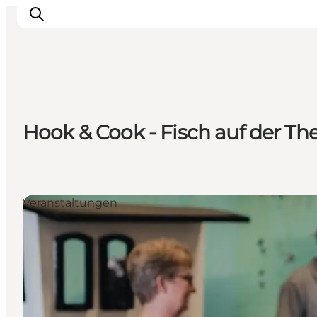
Urlaubsorte
Hook & Cook - Fisch auf der The
Inspiration
Events
Unterkunft
Mach deine Urlaubsplanung
Veranstaltungen