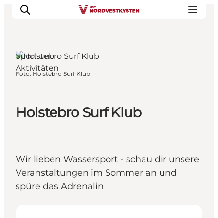
Holstebro, Westjütland
Sport und
Aktivitäten
Foto
:
Holstebro Surf Klub
Urlaubsorte
Inspiration
Events
Holstebro Surf Klub
Unterkunft
Mach deine Urlaubsplanung
Wir lieben Wassersport - schau dir unsere
Veranstaltungen im Sommer an und
spüre das Adrenalin