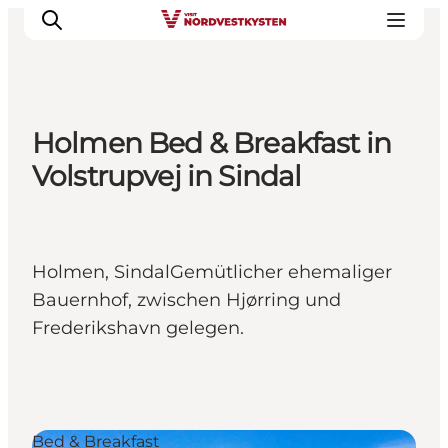
Holmen Bed & Breakfast in
Urlaubsorte
Volstrupvej in Sindal
Inspiration
Events
Unterkunft
Holmen, SindalGemütlicher ehemaliger
Mach deine Urlaubsplanung
Bauernhof, zwischen Hjørring und
Frederikshavn gelegen.
Bed & Breakfast