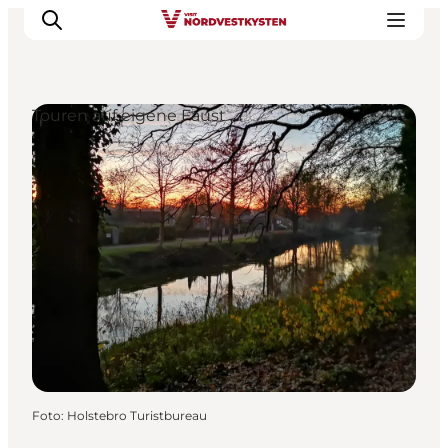
Touren auf eigene Faust
Urlaubsorte
Inspiration
Events
Unterkunft
Mach deine Urlaubsplanung
Foto
:
Holstebro Turistbureau