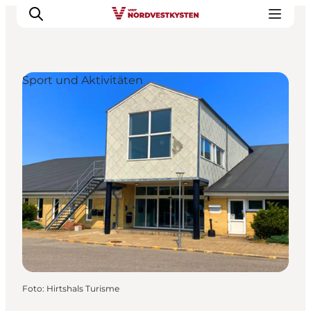
Sport und Aktivitäten
Urlaubsorte
Inspiration
Events
Unterkunft
Mach deine Urlaubsplanung
Foto
:
Hirtshals Turisme