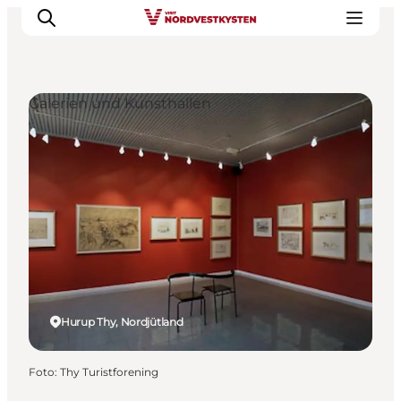
Galerien und Kunsthallen
Urlaubsorte
Inspiration
Events
Unterkunft
Mach deine Urlaubsplanung
Hurup Thy, Nordjütland
Foto
:
Thy Turistforening