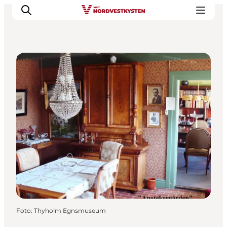
Museen
Urlaubsorte
Inspiration
Events
Unterkunft
Mach deine Urlaubsplanung
Foto
:
Thyholm Egnsmuseum