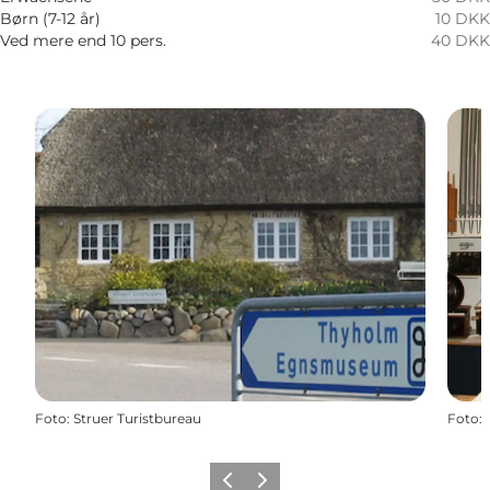
Børn (7-12 år)
10 DKK
Ved mere end 10 pers.
40 DKK
Foto
:
Struer Turistbureau
Foto
:
Zurück
Weiter