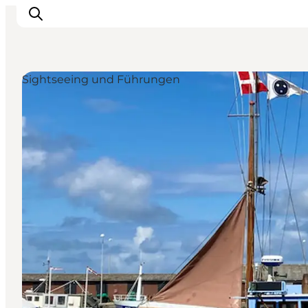
Sightseeing und Führungen
Urlaubsorte
Inspiration
Events
Unterkunft
Mach deine Urlaubsplanung