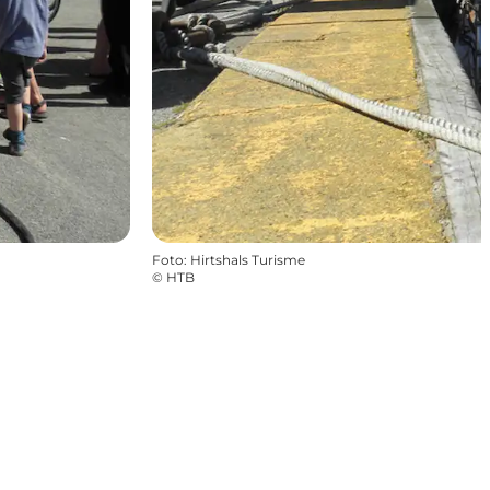
Foto
:
Hirtshals Turisme
©
HTB