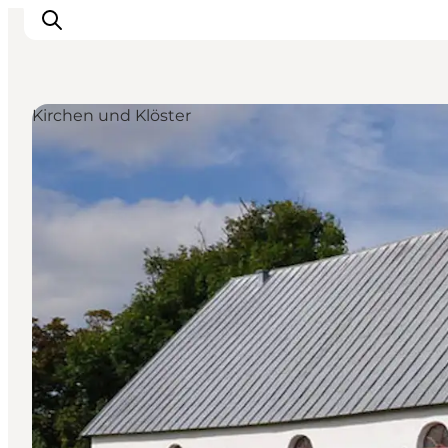
Kirchen und Klöster
Urlaubsorte
Inspiration
Events
Unterkunft
Mach deine Urlaubsplanung