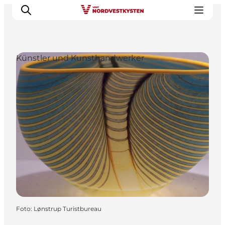
Künstler und Kunsthandwerker
Urlaubsorte
Inspiration
Events
Unterkunft
Mach deine Urlaubsplanung
Foto
:
Lønstrup Turistbureau