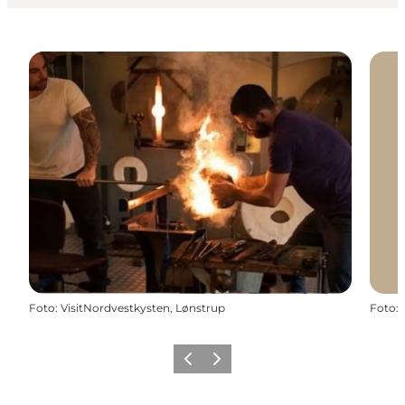
Foto
:
VisitNordvestkysten, Lønstrup
Foto
:
Zurück
Weiter