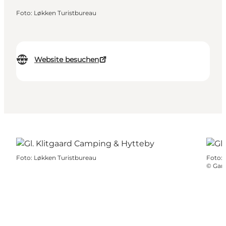
Foto
:
Løkken Turistbureau
Website besuchen
Foto
:
Løkken Turistbureau
Foto
:
©
Gaml