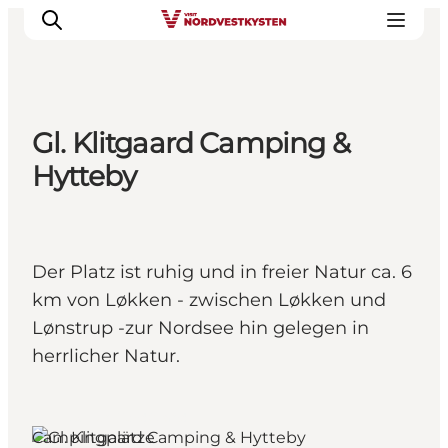
Gl. Klitgaard Camping &
Urlaubsorte
Hytteby
Inspiration
Events
Unterkunft
Der Platz ist ruhig und in freier Natur ca. 6
Mach deine Urlaubsplanung
km von Løkken - zwischen Løkken und
Lønstrup -zur Nordsee hin gelegen in
herrlicher Natur.
Løkken, Nordjütland
Campingplätze