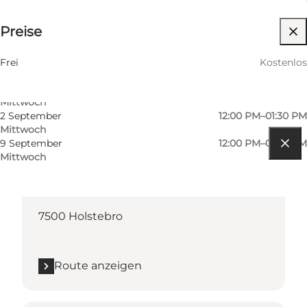
Termine und Uhrzeiten
Kostenlos
Preise
12 August
12:00 PM–01:30 PM
Mittwoch
19 August
12:00 PM–01:30 PM
Frei
Kostenlos
Mittwoch
26 August
12:00 PM–01:30 PM
Mittwoch
2 September
12:00 PM–01:30 PM
Mittwoch
9 September
12:00 PM–01:30 PM
Mittwoch
Route anzeigen
Nørregade 25
7500 Holstebro
Route anzeigen