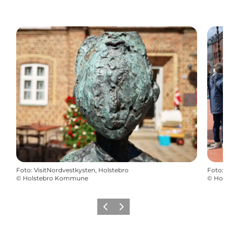
Foto
:
VisitNordvestkysten, Holstebro
Foto
:
©
Holstebro Kommune
©
Hol
Zurück
Weiter