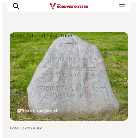
Street Art und Skulpturen
Urlaubsorte
Inspiration
Events
Unterkunft
Mach deine Urlaubsplanung
Thisted, Nordjütland
Foto
:
Jakob Kusk