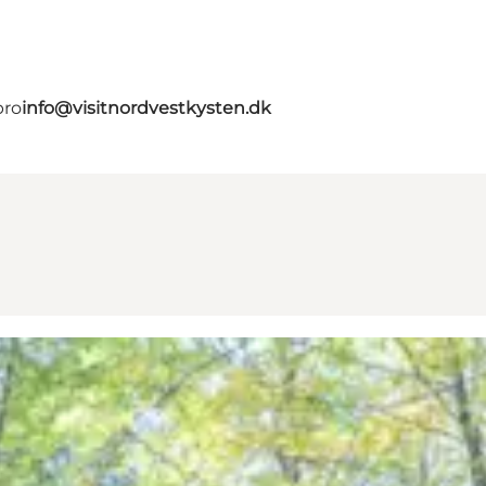
bro
info@visitnordvestkysten.dk