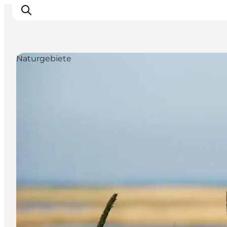
Naturgebiete
Urlaubsorte
Inspiration
Events
Unterkunft
Mach deine Urlaubsplanung