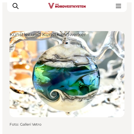
Künstler und Kunsthandwerker
Urlaubsorte
Inspiration
Events
Unterkunft
Mach deine Urlaubsplanung
Foto
:
Galleri Vetro