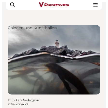
Galerien und Kunsthallen
Urlaubsorte
Inspiration
Events
Unterkunft
Mach deine Urlaubsplanung
Foto
:
Lars Nedergaard
©
Galleri vand