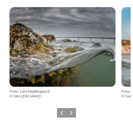
Foto
:
Lars Nedergaard
Foto
:
©
GALLERI VAND
©
Gall
Zurück
Weiter