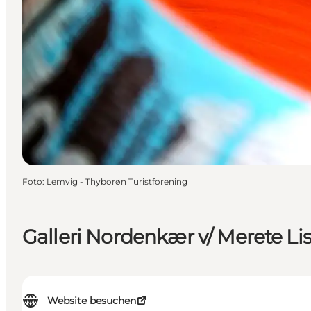
Foto
:
Lemvig - Thyborøn Turistforening
Galleri Nordenkær v/ Merete L
Website besuchen