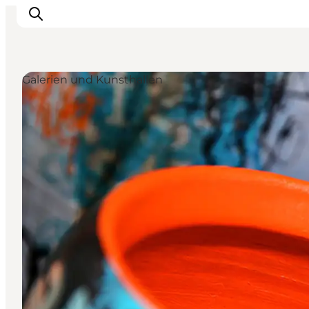
Galerien und Kunsthallen
Urlaubsorte
Inspiration
Events
Unterkunft
Mach deine Urlaubsplanung