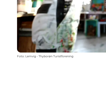
Foto
:
Lemvig - Thyborøn Turistforening