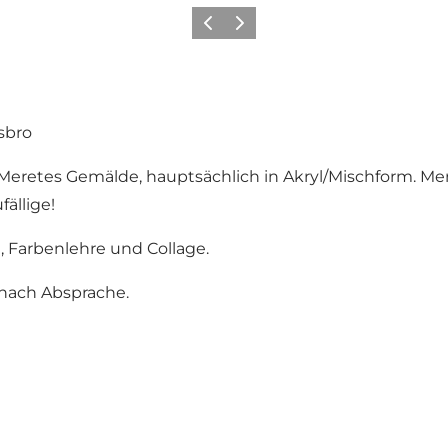
Zurück
Weiter
sbro
eretes Gemälde, hauptsächlich in Akryl/Mischform. Mere
ällige!
, Farbenlehre und Collage.
 nach Absprache.