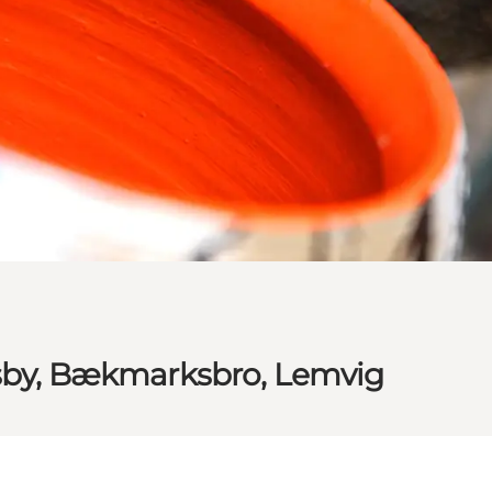
isby, Bækmarksbro, Lemvig