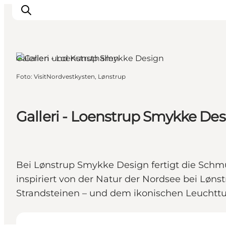
Lønstrup, Nordjütland
Galerien und Kunsthallen
Foto
:
VisitNordvestkysten, Lønstrup
Urlaubsorte
Inspiration
Events
Galleri - Loenstrup Smykke De
Unterkunft
Mach deine Urlaubsplanung
Bei Lønstrup Smykke Design fertigt die Schm
inspiriert von der Natur der Nordsee bei Løn
Strandsteinen – und dem ikonischen Leuchtt