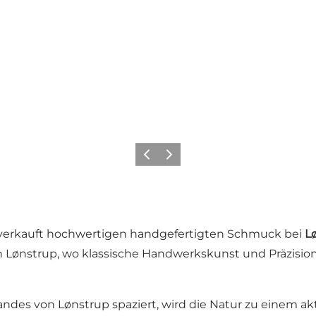
Zurück
Weiter
 verkauft hochwertigen handgefertigten Schmuck bei
L
n Lønstrup, wo klassische Handwerkskunst und Präzision
es von Lønstrup spaziert, wird die Natur zu einem akti