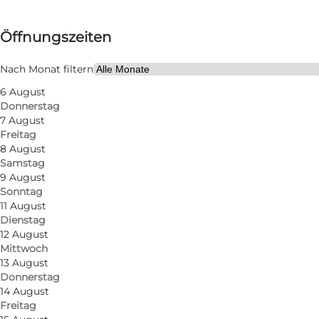
Öffnungszeiten anzeigen
Öffnungszeiten
Kostenlos
Website besuchen
Nach Monat filtern
6 August
Hunde erlaubt
Donnerstag
7 August
Freitag
8 August
Samstag
9 August
Sonntag
11 August
Dienstag
12 August
Mittwoch
13 August
Foto
:
VisitNordvestkysten, Lønstrup
Donnerstag
14 August
Freitag