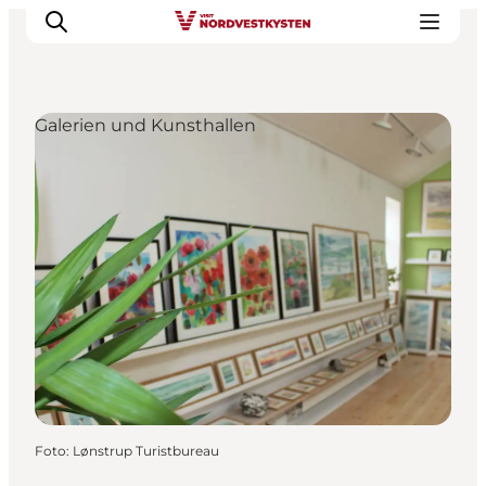
Galerien und Kunsthallen
Urlaubsorte
Inspiration
Events
Unterkunft
Mach deine Urlaubsplanung
Foto
:
Lønstrup Turistbureau