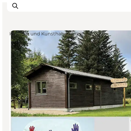
Künstler und Kunsthandwerker
Urlaubsorte
Inspiration
Events
Unterkunft
Mach deine Urlaubsplanung