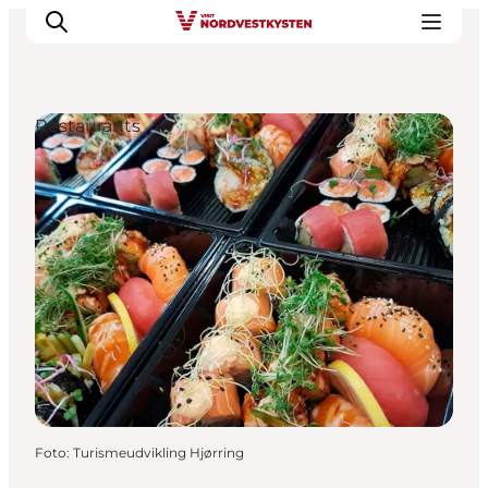
Restaurants
Urlaubsorte
Inspiration
Events
Unterkunft
Mach deine Urlaubsplanung
Foto
:
Turismeudvikling Hjørring