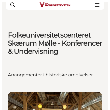
Folkeuniversitetscenteret
Urlaubsorte
Skærum Mølle - Konferencer
Inspiration
& Undervisning
Events
Unterkunft
Mach deine Urlaubsplanung
Arrangementer i historiske omgivelser
Conferences