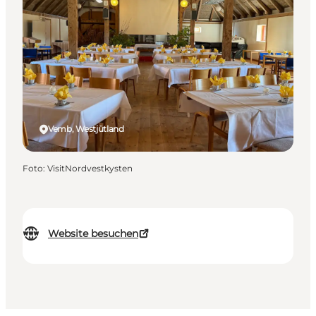
Vemb, Westjütland
Foto
:
VisitNordvestkysten
Website besuchen