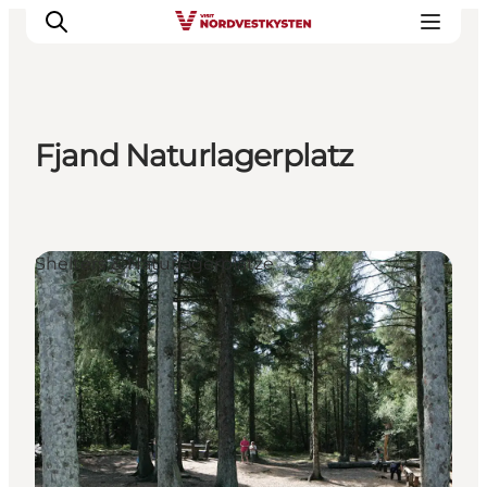
Fjand Naturlagerplatz
Urlaubsorte
Inspiration
Events
Shelters & Naturlagerplätze
Unterkunft
Mach deine Urlaubsplanung