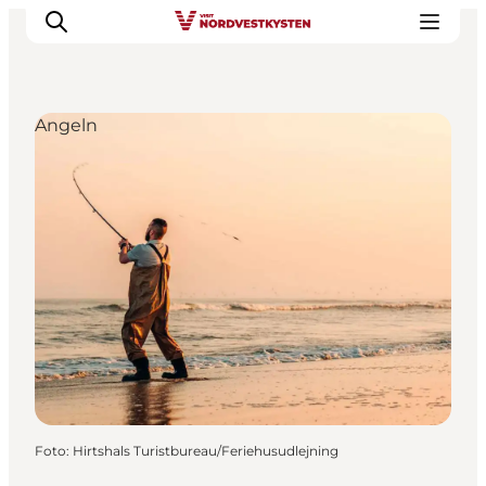
Angeln
Urlaubsorte
Inspiration
Events
Unterkunft
Mach deine Urlaubsplanung
Foto
:
Hirtshals Turistbureau/Feriehusudlejning