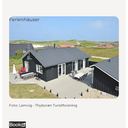
Ferienhäuser
Foto
:
Lemvig - Thyborøn Turistforening
Book