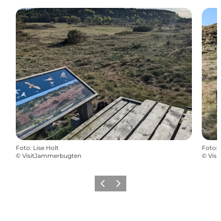
Foto
:
Lise Holt
Foto
:
©
VisitJammerbugten
©
Vis
Zurück
Weiter