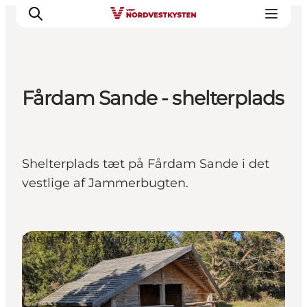
Fårdam Sande - shelterplads
Urlaubsorte
Inspiration
Events
Shelterplads tæt på Fårdam Sande i det
Unterkunft
vestlige af Jammerbugten.
Mach deine Urlaubsplanung
Shelters & Naturlagerplätze