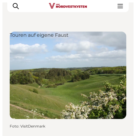
Touren auf eigene Faust
Urlaubsorte
Inspiration
Events
Unterkunft
Mach deine Urlaubsplanung
Foto
:
VisitDenmark