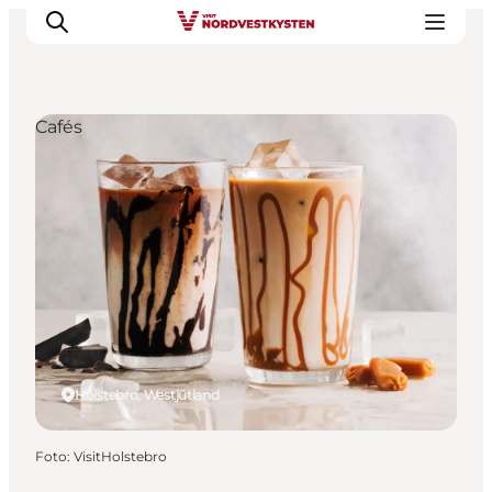
Cafés
Urlaubsorte
Inspiration
Events
Unterkunft
Mach deine Urlaubsplanung
Holstebro, Westjütland
Foto
:
VisitHolstebro