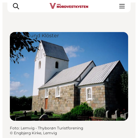
Kirchen und Klöster
Urlaubsorte
Inspiration
Events
Unterkunft
Mach deine Urlaubsplanung
Foto
:
Lemvig - Thyborøn Turistforening
©
Engbjerg Kirke, Lemvig