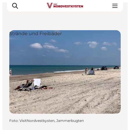
Strände und Freibäder
Urlaubsorte
Inspiration
Events
Unterkunft
Mach deine Urlaubsplanung
Foto
:
VisitNordvestkysten, Jammerbugten