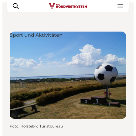
Sport und Aktivitäten
Urlaubsorte
Inspiration
Events
Unterkunft
Mach deine Urlaubsplanung
Foto
:
Holstebro Turistbureau