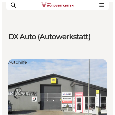
DX Auto (Autowerkstatt)
Urlaubsorte
Inspiration
Events
Autohilfe
Unterkunft
Mach deine Urlaubsplanung