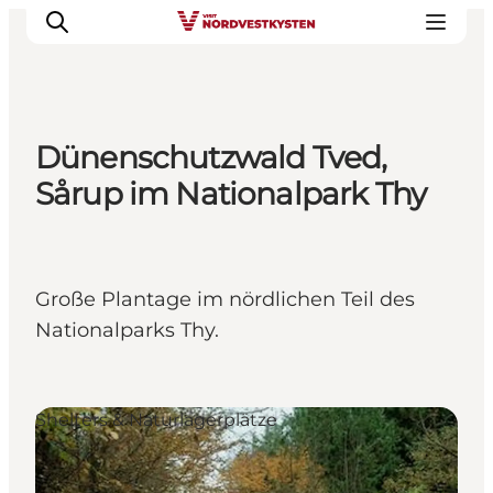
Dünenschutzwald Tved,
Urlaubsorte
Sårup im Nationalpark Thy
Inspiration
Events
Unterkunft
Große Plantage im nördlichen Teil des
Mach deine Urlaubsplanung
Nationalparks Thy.
Shelters & Naturlagerplätze